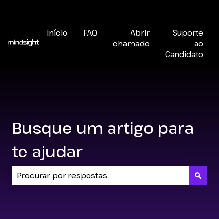
Abrir chamado
Início
FAQ
Abrir
Suporte
chamado
ao
Candidato
Busque um artigo para
te ajudar
Não há sugestões porque o campo de pesquisa 