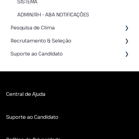
JORNADA DE AUTONOMIA
CARGOS
SISTEMA
PENDÊNCIAS
ADMIN/RH - ABA NOTIFICAÇÕES
Pesquisa de Clima
Recrutamento & Seleção
SOBRE PESQUISA DE CLIMA
Suporte ao Candidato
CATEGORIAS DA PESQUISA
ACESSANDO O MÓDULO
NOTA DE NPS
ACESSOS
GERAL
VISUALIZANDO OS RESULTADOS
FUNÇÕES
CONHECENDO OS ARQUÉTIPOS
Central de Ajuda
METODOLOGIA DOS TESTES
Suporte ao Candidato
LEITURA DE RESULTADO
MINDMATCH