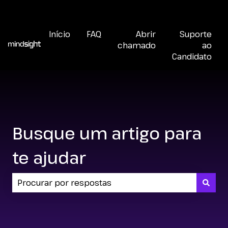
Abrir chamado
Início
FAQ
Abrir
Suporte
chamado
ao
Candidato
Busque um artigo para
te ajudar
Não há sugestões porque o campo de pesquisa 