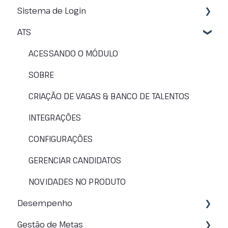
Sistema de Login
SOBRE A CENTRAL DE AJUDA
ATS
ACESSANDO O SISTEMA
NAVEGANDO PELO SISTEMA
ACESSANDO O MÓDULO
RESOLUÇÃO DE PROBLEMAS
SOBRE
CRIAÇÃO DE VAGAS & BANCO DE TALENTOS
INTEGRAÇÕES
CONFIGURAÇÕES
GERENCIAR CANDIDATOS
NOVIDADES NO PRODUTO
Desempenho
Gestão de Metas
SOBRE AVALIAÇÃO DE DESEMPENHO