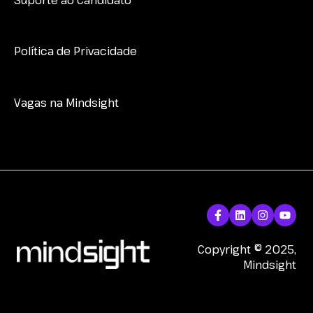
LEITURA DE RESULTADO
MINDMATCH
Política de Privacidade
GESTÃO DE CANDIDATOS NA BASE
DEVOLUTIVAS
Vagas na Mindsight
NOTA PARA TRIAGEM
NEXA - LEARNING AGILITY
CRIANDO UM MAPEAMENTO/VAGA
INTEGRAÇÕES - GREEN HOUSE
INTEGRAÇÕES - GUPY
Copyright © 2025,
Mindsight
INTEGRAÇÕES - KENOBY
INTEGRAÇÕES - WORKABLE